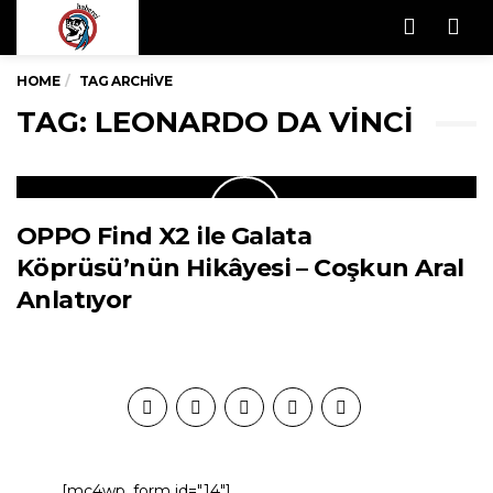
Men
HOME
TAG ARCHIVE
TAG: LEONARDO DA VINCI
OPPO Find X2 ile Galata
Köprüsü’nün Hikâyesi – Coşkun Aral
Anlatıyor
[mc4wp_form id="14"]