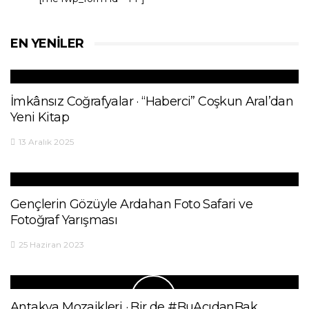
EN YENILER
İmkânsız Coğrafyalar · “Haberci” Coşkun Aral’dan
Yeni Kitap
13 Aralık 2025
Gençlerin Gözüyle Ardahan Foto Safari ve
Fotoğraf Yarışması
25 Haziran 2023
Antakya Mozaikleri · Bir de #BuAçıdanBak