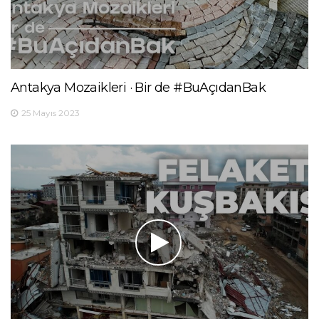
Antakya Mozaikleri · Bir de #BuAçıdanBak
25 Mayıs 2023