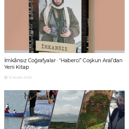
İmkânsız Coğrafyalar · “Haberci” Coşkun Aral’dan
Yeni Kitap
13 Aralık 2025