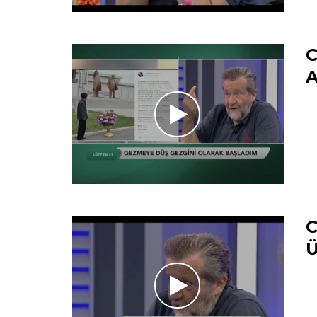
C
A
C
Ü