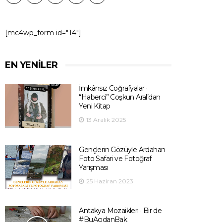
[mc4wp_form id="14"]
EN YENILER
İmkânsız Coğrafyalar ·
“Haberci” Coşkun Aral’dan
Yeni Kitap
13 Aralık 2025
Gençlerin Gözüyle Ardahan
Foto Safari ve Fotoğraf
Yarışması
25 Haziran 2023
Antakya Mozaikleri · Bir de
#BuAçıdanBak