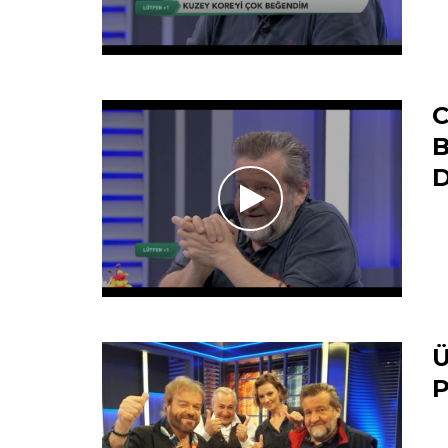
C
B
D
Ü
P