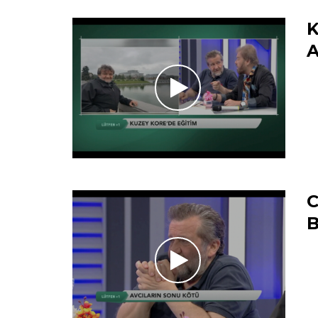
K
A
C
B