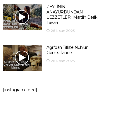
ZEYTİNİN
ANAYURDUNDAN
LEZZETLER · Mardin Derik
Tavası
26 Nisan 2023
Ağrı’dan Tiflis’e Nuh’un
Gemisi İzinde
26 Nisan 2023
[instagram-feed]