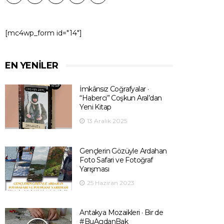
[mc4wp_form id="14"]
EN YENILER
İmkânsız Coğrafyalar ·
“Haberci” Coşkun Aral’dan
Yeni Kitap
13 Aralık 2025
Gençlerin Gözüyle Ardahan
Foto Safari ve Fotoğraf
Yarışması
25 Haziran 2023
Antakya Mozaikleri · Bir de
#BuAçıdanBak