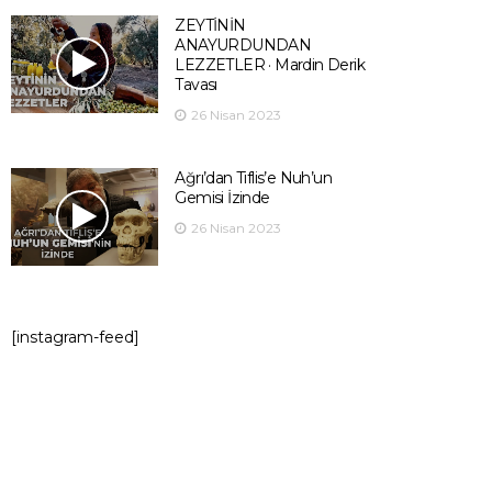
ZEYTİNİN
ANAYURDUNDAN
LEZZETLER · Mardin Derik
Tavası
26 Nisan 2023
Ağrı’dan Tiflis’e Nuh’un
Gemisi İzinde
26 Nisan 2023
[instagram-feed]