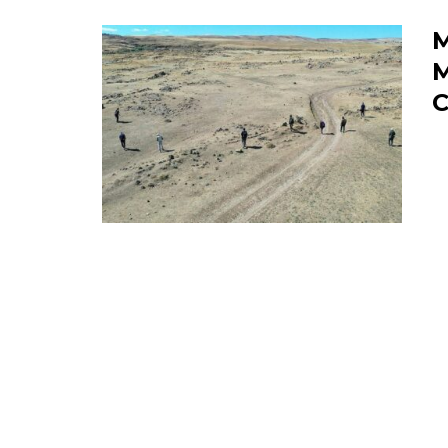
M
M
C