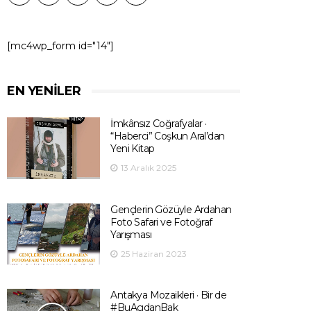
[mc4wp_form id="14"]
EN YENILER
İmkânsız Coğrafyalar ·
“Haberci” Coşkun Aral’dan
Yeni Kitap
13 Aralık 2025
Gençlerin Gözüyle Ardahan
Foto Safari ve Fotoğraf
Yarışması
25 Haziran 2023
Antakya Mozaikleri · Bir de
#BuAçıdanBak