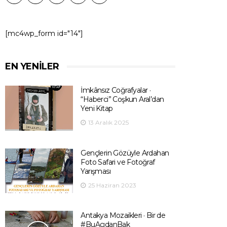
[mc4wp_form id="14"]
EN YENILER
İmkânsız Coğrafyalar ·
“Haberci” Coşkun Aral’dan
Yeni Kitap
13 Aralık 2025
Gençlerin Gözüyle Ardahan
Foto Safari ve Fotoğraf
Yarışması
25 Haziran 2023
Antakya Mozaikleri · Bir de
#BuAçıdanBak