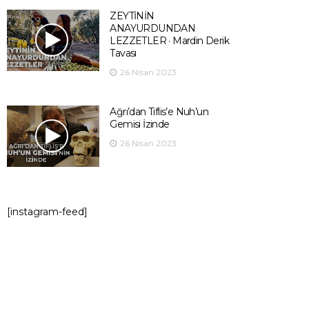
ZEYTİNİN
ANAYURDUNDAN
LEZZETLER · Mardin Derik
Tavası
26 Nisan 2023
Ağrı’dan Tiflis’e Nuh’un
Gemisi İzinde
26 Nisan 2023
[instagram-feed]