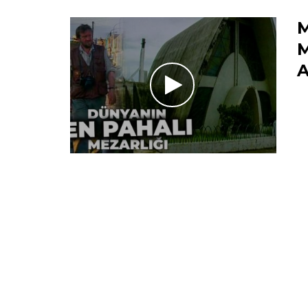
M
M
A