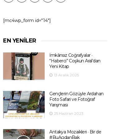
[mc4wp_form id="14"]
EN YENILER
İmkânsız Coğrafyalar ·
“Haberci” Coşkun Aral’dan
Yeni Kitap
13 Aralık 2025
Gençlerin Gözüyle Ardahan
Foto Safari ve Fotoğraf
Yarışması
25 Haziran 2023
Antakya Mozaikleri · Bir de
#BuAçıdanBak