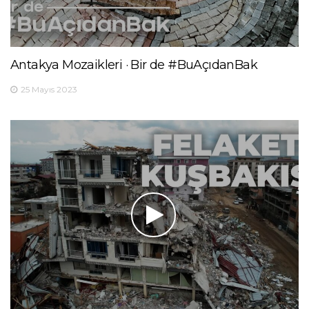
Antakya Mozaikleri · Bir de #BuAçıdanBak
25 Mayıs 2023