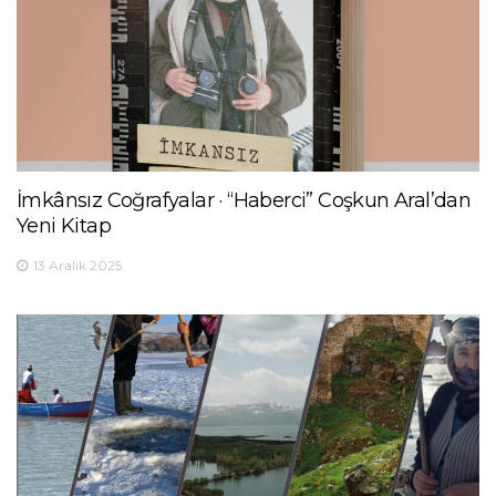
İmkânsız Coğrafyalar · “Haberci” Coşkun Aral’dan
Yeni Kitap
13 Aralık 2025