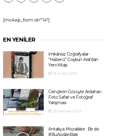
[mc4wp_form id="14"]
EN YENILER
İmkânsız Coğrafyalar ·
“Haberci” Coşkun Aral’dan
Yeni Kitap
13 Aralık 2025
Gençlerin Gözüyle Ardahan
Foto Safari ve Fotoğraf
Yarışması
25 Haziran 2023
Antakya Mozaikleri · Bir de
#BuAçıdanBak