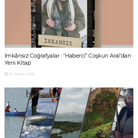
İmkânsız Coğrafyalar · “Haberci” Coşkun Aral’dan
Yeni Kitap
13 Aralık 2025