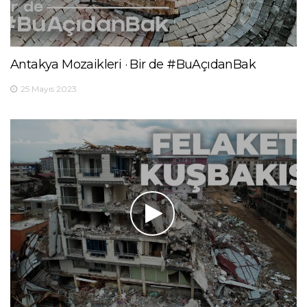
Antakya Mozaikleri · Bir de #BuAçıdanBak
25 Mayıs 2023