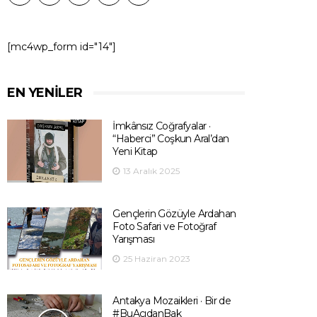
[mc4wp_form id="14"]
EN YENILER
İmkânsız Coğrafyalar ·
“Haberci” Coşkun Aral’dan
Yeni Kitap
13 Aralık 2025
Gençlerin Gözüyle Ardahan
Foto Safari ve Fotoğraf
Yarışması
25 Haziran 2023
Antakya Mozaikleri · Bir de
#BuAçıdanBak