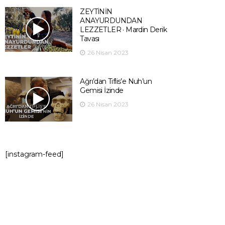
ZEYTİNİN
ANAYURDUNDAN
LEZZETLER · Mardin Derik
Tavası
26 Nisan 2023
Ağrı’dan Tiflis’e Nuh’un
Gemisi İzinde
26 Nisan 2023
[instagram-feed]