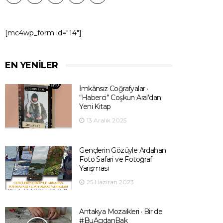
[mc4wp_form id="14"]
EN YENILER
İmkânsız Coğrafyalar ·
“Haberci” Coşkun Aral’dan
Yeni Kitap
13 Aralık 2025
Gençlerin Gözüyle Ardahan
Foto Safari ve Fotoğraf
Yarışması
25 Haziran 2023
Antakya Mozaikleri · Bir de
#BuAçıdanBak