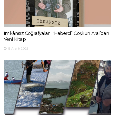
İmkânsız Coğrafyalar · “Haberci” Coşkun Aral’dan
Yeni Kitap
13 Aralık 2025