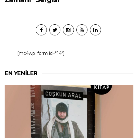
[mc4wp_form id="14"]
EN YENILER