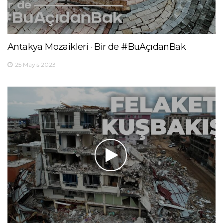
Antakya Mozaikleri · Bir de #BuAçıdanBak
25 Mayıs 2023