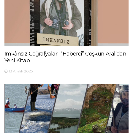
İmkânsız Coğrafyalar · “Haberci” Coşkun Aral’dan
Yeni Kitap
13 Aralık 2025