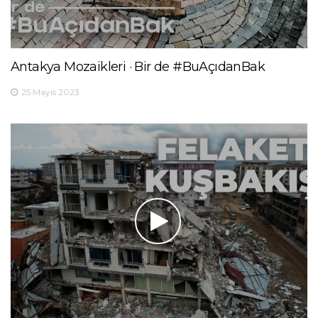
Antakya Mozaikleri · Bir de #BuAçıdanBak
25 Mayıs 2023