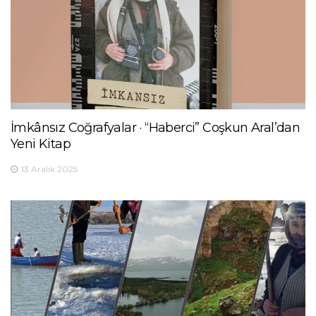
İmkânsız Coğrafyalar · “Haberci” Coşkun Aral’dan
Yeni Kitap
13 Aralık 2025