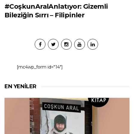
#CoşkunAralAnlatıyor: Gizemli
Bileziğin Sırrı – Filipinler
[mc4wp_form id="14"]
EN YENILER