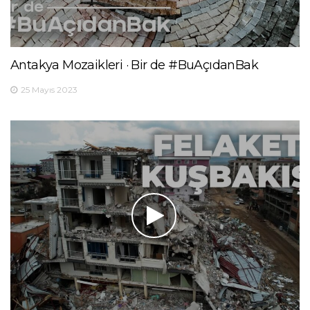
Antakya Mozaikleri · Bir de #BuAçıdanBak
25 Mayıs 2023