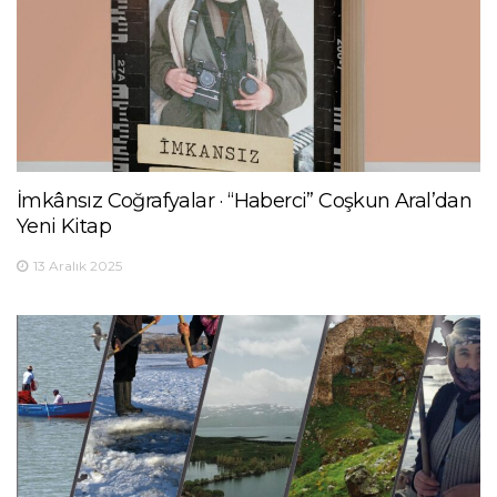
İmkânsız Coğrafyalar · “Haberci” Coşkun Aral’dan
Yeni Kitap
13 Aralık 2025