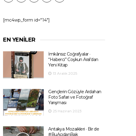
[mc4wp_form id="14"]
EN YENILER
İmkânsız Coğrafyalar ·
“Haberci” Coşkun Aral’dan
Yeni Kitap
13 Aralık 2025
Gençlerin Gözüyle Ardahan
Foto Safari ve Fotoğraf
Yarışması
25 Haziran 2023
Antakya Mozaikleri · Bir de
#BuAçıdanBak