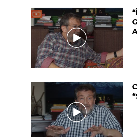
“
G
A
C
“