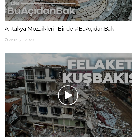
Antakya Mozaikleri · Bir de #BuAçıdanBak
25 Mayıs 2023