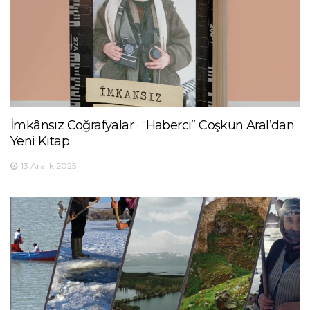
İmkânsız Coğrafyalar · “Haberci” Coşkun Aral’dan
Yeni Kitap
13 Aralık 2025