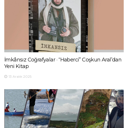
İmkânsız Coğrafyalar · “Haberci” Coşkun Aral’dan
Yeni Kitap
13 Aralık 2025