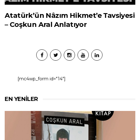
Atatürk’ün Nâzım Hikmet’e Tavsiyesi
– Coşkun Aral Anlatıyor
[mc4wp_form id="14"]
EN YENILER