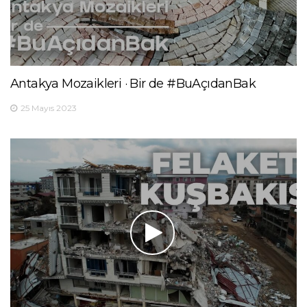
Antakya Mozaikleri · Bir de #BuAçıdanBak
25 Mayıs 2023