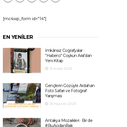
[mc4wp_form id="14"]
EN YENILER
İmkânsız Coğrafyalar ·
“Haberci” Coşkun Aral’dan
Yeni Kitap
13 Aralık 2025
Gençlerin Gözüyle Ardahan
Foto Safari ve Fotoğraf
Yarışması
25 Haziran 2023
Antakya Mozaikleri · Bir de
#BuAçıdanBak