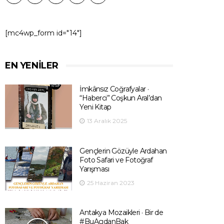
[mc4wp_form id="14"]
EN YENILER
İmkânsız Coğrafyalar ·
“Haberci” Coşkun Aral’dan
Yeni Kitap
13 Aralık 2025
Gençlerin Gözüyle Ardahan
Foto Safari ve Fotoğraf
Yarışması
25 Haziran 2023
Antakya Mozaikleri · Bir de
#BuAçıdanBak