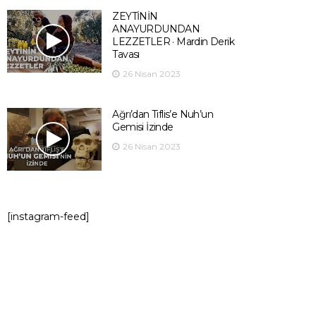
ZEYTİNİN
ANAYURDUNDAN
LEZZETLER · Mardin Derik
Tavası
26 Nisan 2023
Ağrı’dan Tiflis’e Nuh’un
Gemisi İzinde
26 Nisan 2023
[instagram-feed]