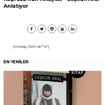
Anlatıyor
[mc4wp_form id="14"]
EN YENILER