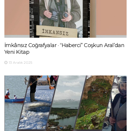
İmkânsız Coğrafyalar · “Haberci” Coşkun Aral’dan
Yeni Kitap
13 Aralık 2025