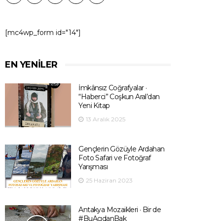
[mc4wp_form id="14"]
EN YENILER
İmkânsız Coğrafyalar ·
“Haberci” Coşkun Aral’dan
Yeni Kitap
13 Aralık 2025
Gençlerin Gözüyle Ardahan
Foto Safari ve Fotoğraf
Yarışması
25 Haziran 2023
Antakya Mozaikleri · Bir de
#BuAçıdanBak