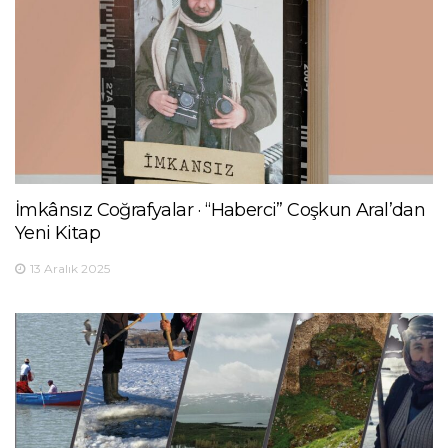
İmkânsız Coğrafyalar · “Haberci” Coşkun Aral’dan
Yeni Kitap
13 Aralık 2025