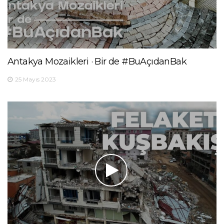
Antakya Mozaikleri · Bir de #BuAçıdanBak
25 Mayıs 2023