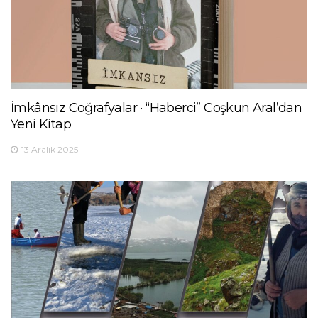
İmkânsız Coğrafyalar · “Haberci” Coşkun Aral’dan
Yeni Kitap
13 Aralık 2025