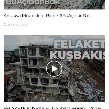
Antakya Mozaikleri · Bir de #BuAçıdanBak
25 Mayıs 2023
FELAKETE KUŞBAKIŞI · 6 Şubat Depremi Drone