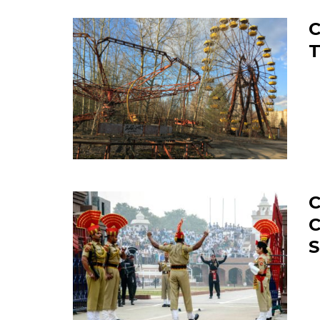
C
T
C
C
S