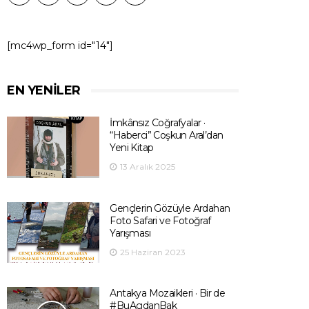
[mc4wp_form id="14"]
EN YENILER
İmkânsız Coğrafyalar ·
“Haberci” Coşkun Aral’dan
Yeni Kitap
13 Aralık 2025
Gençlerin Gözüyle Ardahan
Foto Safari ve Fotoğraf
Yarışması
25 Haziran 2023
Antakya Mozaikleri · Bir de
#BuAçıdanBak