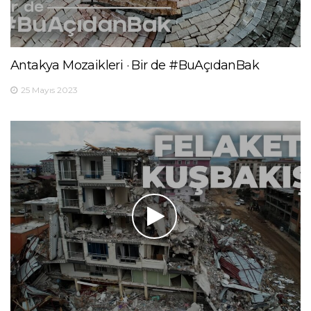
Antakya Mozaikleri · Bir de #BuAçıdanBak
25 Mayıs 2023