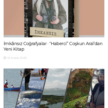
İmkânsız Coğrafyalar · “Haberci” Coşkun Aral’dan
Yeni Kitap
13 Aralık 2025