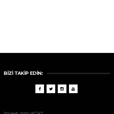
BIZI TAKIP EDIN:
[mc4wp_form id="14"]