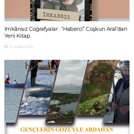
İmkânsız Coğrafyalar · “Haberci” Coşkun Aral’dan
Yeni Kitap
13 Aralık 2025