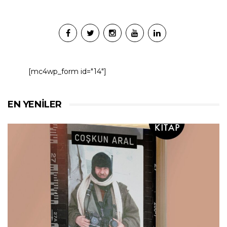
[mc4wp_form id="14"]
EN YENILER