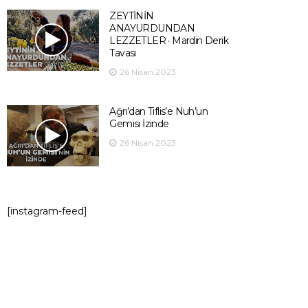
ZEYTİNİN
ANAYURDUNDAN
LEZZETLER · Mardin Derik
Tavası
26 Nisan 2023
Ağrı’dan Tiflis’e Nuh’un
Gemisi İzinde
26 Nisan 2023
[instagram-feed]