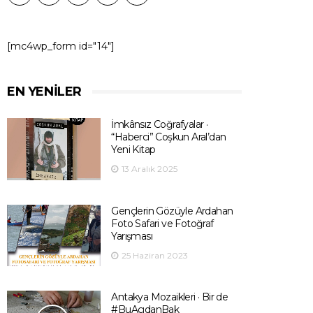
[mc4wp_form id="14"]
EN YENILER
İmkânsız Coğrafyalar ·
“Haberci” Coşkun Aral’dan
Yeni Kitap
13 Aralık 2025
Gençlerin Gözüyle Ardahan
Foto Safari ve Fotoğraf
Yarışması
25 Haziran 2023
Antakya Mozaikleri · Bir de
#BuAçıdanBak