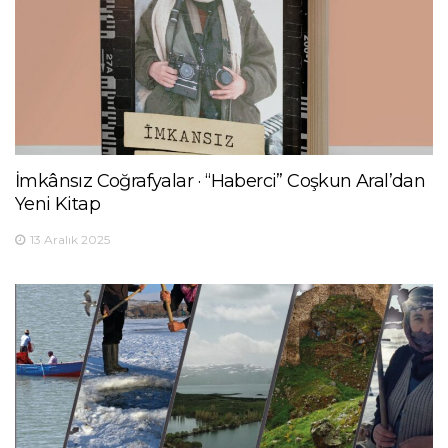
İmkânsız Coğrafyalar · “Haberci” Coşkun Aral’dan
Yeni Kitap
13 Aralık 2025