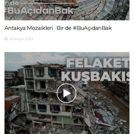
Antakya Mozaikleri · Bir de #BuAçıdanBak
25 Mayıs 2023