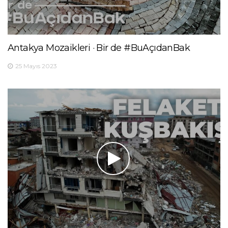
Antakya Mozaikleri · Bir de #BuAçıdanBak
25 Mayıs 2023