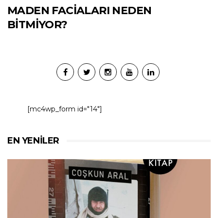
MADEN FACİALARI NEDEN
BİTMİYOR?
[mc4wp_form id="14"]
EN YENILER