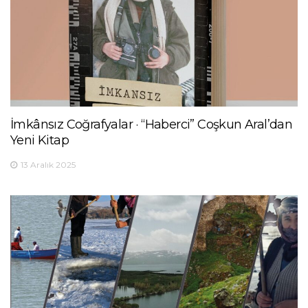
İmkânsız Coğrafyalar · “Haberci” Coşkun Aral’dan
Yeni Kitap
13 Aralık 2025