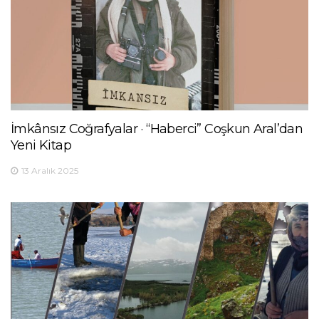
İmkânsız Coğrafyalar · “Haberci” Coşkun Aral’dan
Yeni Kitap
13 Aralık 2025