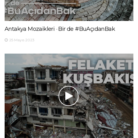
Antakya Mozaikleri · Bir de #BuAçıdanBak
25 Mayıs 2023