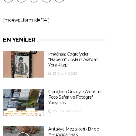
[mc4wp_form id="14"]
EN YENILER
İmkânsız Coğrafyalar ·
“Haberci” Coşkun Aral’dan
Yeni Kitap
13 Aralık 2025
Gençlerin Gözüyle Ardahan
Foto Safari ve Fotoğraf
Yarışması
25 Haziran 2023
Antakya Mozaikleri · Bir de
#BuAçıdanBak