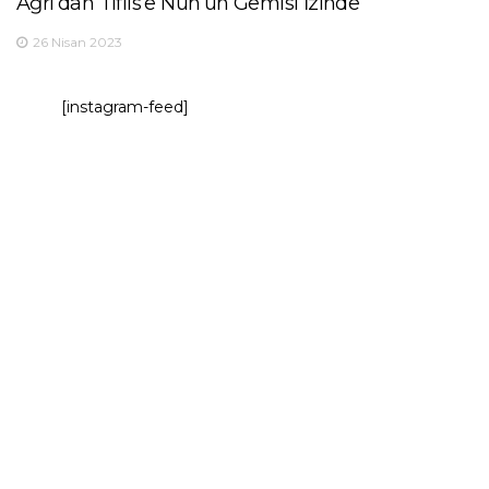
Ağrı’dan Tiflis’e Nuh’un Gemisi İzinde
26 Nisan 2023
[instagram-feed]