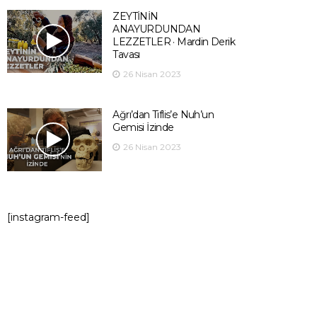
ZEYTİNİN
ANAYURDUNDAN
LEZZETLER · Mardin Derik
Tavası
26 Nisan 2023
Ağrı’dan Tiflis’e Nuh’un
Gemisi İzinde
26 Nisan 2023
[instagram-feed]