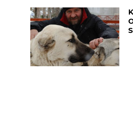
K
O
S