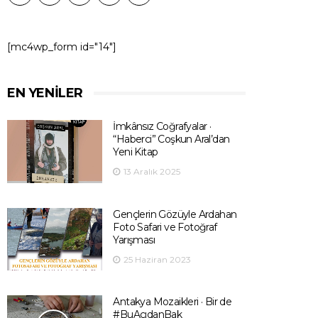
[mc4wp_form id="14"]
EN YENILER
İmkânsız Coğrafyalar ·
“Haberci” Coşkun Aral’dan
Yeni Kitap
13 Aralık 2025
Gençlerin Gözüyle Ardahan
Foto Safari ve Fotoğraf
Yarışması
25 Haziran 2023
Antakya Mozaikleri · Bir de
#BuAçıdanBak