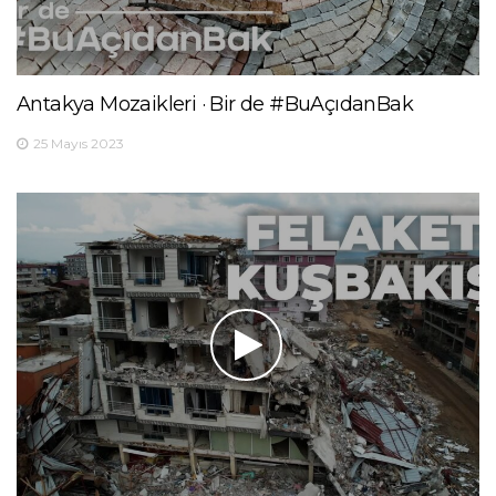
Antakya Mozaikleri · Bir de #BuAçıdanBak
25 Mayıs 2023