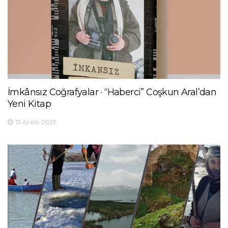
İmkânsız Coğrafyalar · “Haberci” Coşkun Aral’dan
Yeni Kitap
13 Aralık 2025