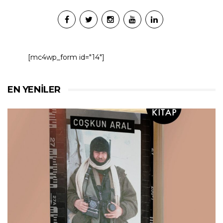
[mc4wp_form id="14"]
EN YENILER