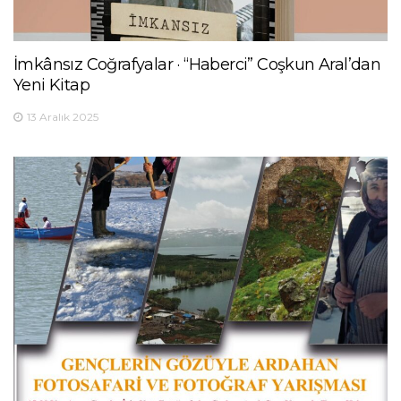
İmkânsız Coğrafyalar · “Haberci” Coşkun Aral’dan
Yeni Kitap
13 Aralık 2025