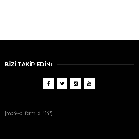
BIZI TAKIP EDIN:
[mc4wp_form id="14"]