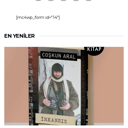
[mc4wp_form id="14"]
EN YENILER