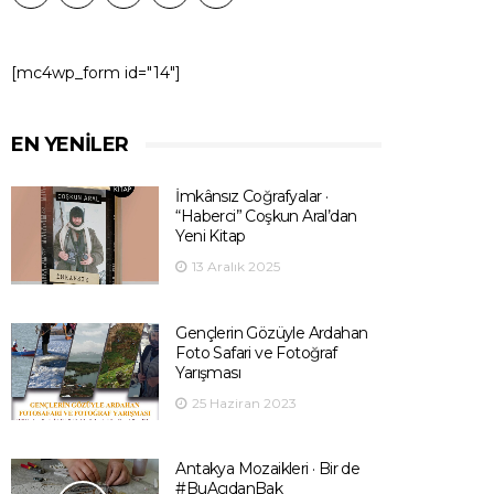
[mc4wp_form id="14"]
EN YENILER
İmkânsız Coğrafyalar ·
“Haberci” Coşkun Aral’dan
Yeni Kitap
13 Aralık 2025
Gençlerin Gözüyle Ardahan
Foto Safari ve Fotoğraf
Yarışması
25 Haziran 2023
Antakya Mozaikleri · Bir de
#BuAçıdanBak