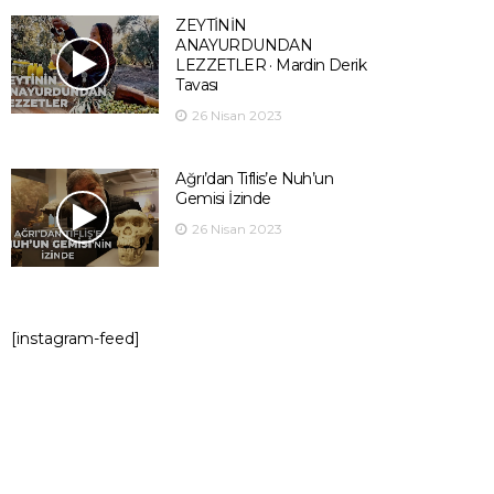
ZEYTİNİN
ANAYURDUNDAN
LEZZETLER · Mardin Derik
Tavası
26 Nisan 2023
Ağrı’dan Tiflis’e Nuh’un
Gemisi İzinde
26 Nisan 2023
[instagram-feed]