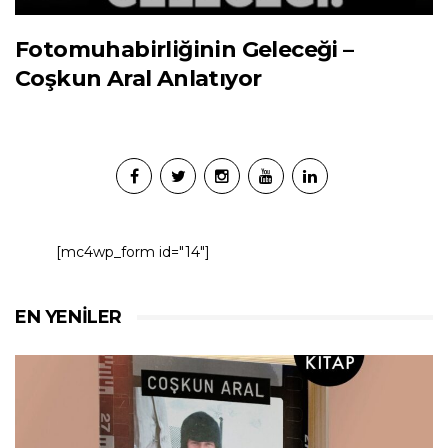
Fotomuhabirliğinin Geleceği –
Coşkun Aral Anlatıyor
[mc4wp_form id="14"]
EN YENILER