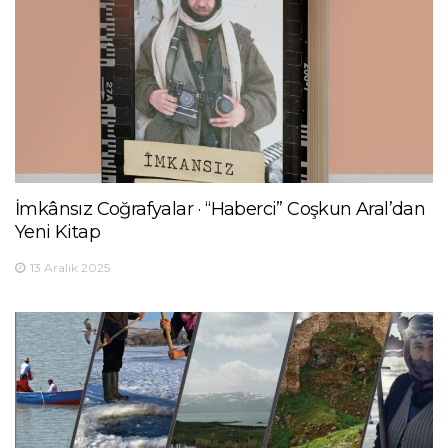
İmkânsız Coğrafyalar · “Haberci” Coşkun Aral’dan
Yeni Kitap
13 Aralık 2025