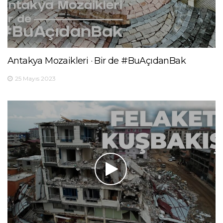
Antakya Mozaikleri · Bir de #BuAçıdanBak
25 Mayıs 2023