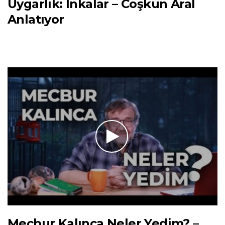
Uygarlık: İnkalar – Coşkun Aral
Anlatıyor
Mecbur Kalınca Neler Yedim? –