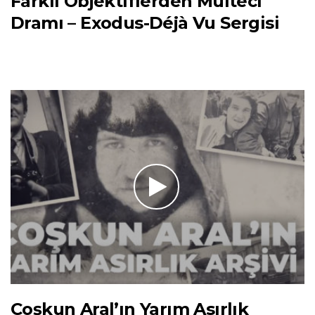
Farklı Objektiflerden Mülteci
Dramı – Exodus-Déjà Vu Sergisi
Coşkun Aral’ın Yarım Asırlık