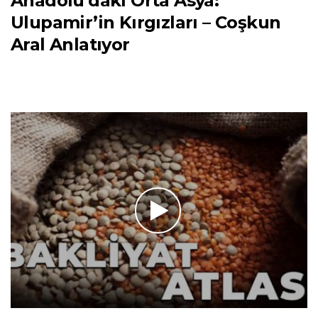
Anadolu’daki Orta Asya:
Ulupamir’in Kırgızları – Coşkun
Aral Anlatıyor